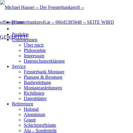
Home
Produkte
Unternehmen
Über mich
Philosophie
Impressum
Datenschutzer­klärung
Service
Fensterbank Montage
Planung & Beratung
Baubegleitung
Montageanleitungen
Richtlinien
Datenblätter
Referenzen
Helopal
Aluminium
Granit
Schichtstoffplatte
Alu – Sonderteile