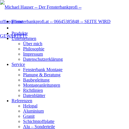
Home
Produkte
Unternehmen
Über mich
Philosophie
Impressum
Datenschutzer­klärung
Service
Fensterbank Montage
Planung & Beratung
Baubegleitung
Montageanleitungen
Richtlinien
Datenblätter
Referenzen
Helopal
Aluminium
Granit
Schichtstoffplatte
Alu – Sonderteile