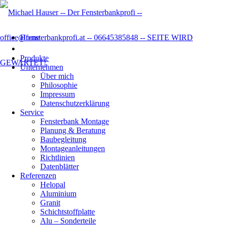
Home
Produkte
Unternehmen
Über mich
Philosophie
Impressum
Datenschutzer­klärung
Service
Fensterbank Montage
Planung & Beratung
Baubegleitung
Montageanleitungen
Richtlinien
Datenblätter
Referenzen
Helopal
Aluminium
Granit
Schichtstoffplatte
Alu – Sonderteile