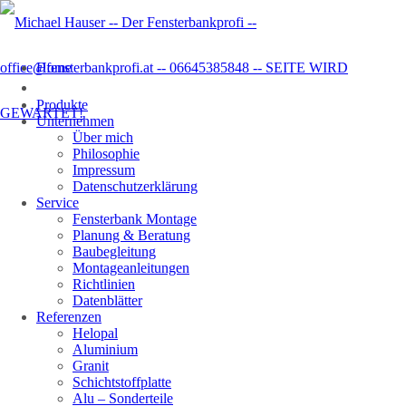
Home
Produkte
Unternehmen
Über mich
Philosophie
Impressum
Datenschutzer­klärung
Service
Fensterbank Montage
Planung & Beratung
Baubegleitung
Montageanleitungen
Richtlinien
Datenblätter
Referenzen
Helopal
Aluminium
Granit
Schichtstoffplatte
Alu – Sonderteile