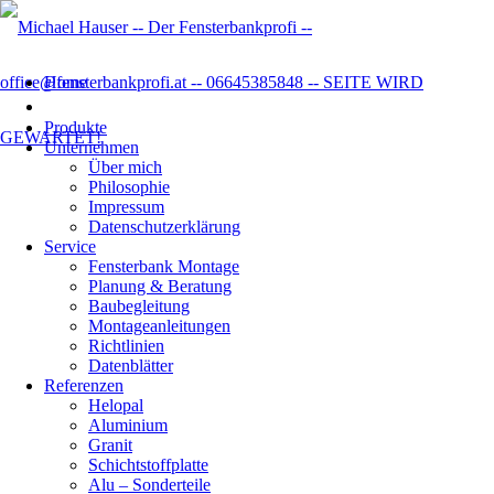
Home
Produkte
Unternehmen
Über mich
Philosophie
Impressum
Datenschutzer­klärung
Service
Fensterbank Montage
Planung & Beratung
Baubegleitung
Montageanleitungen
Richtlinien
Datenblätter
Referenzen
Helopal
Aluminium
Granit
Schichtstoffplatte
Alu – Sonderteile