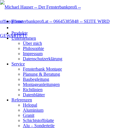
Home
Produkte
Unternehmen
Über mich
Philosophie
Impressum
Datenschutzer­klärung
Service
Fensterbank Montage
Planung & Beratung
Baubegleitung
Montageanleitungen
Richtlinien
Datenblätter
Referenzen
Helopal
Aluminium
Granit
Schichtstoffplatte
Alu – Sonderteile