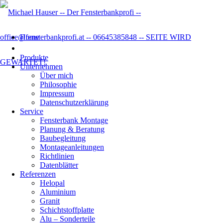
Home
Produkte
Unternehmen
Über mich
Philosophie
Impressum
Datenschutzer­klärung
Service
Fensterbank Montage
Planung & Beratung
Baubegleitung
Montageanleitungen
Richtlinien
Datenblätter
Referenzen
Helopal
Aluminium
Granit
Schichtstoffplatte
Alu – Sonderteile