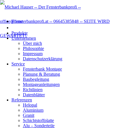
Home
Produkte
Unternehmen
Über mich
Philosophie
Impressum
Datenschutzer­klärung
Service
Fensterbank Montage
Planung & Beratung
Baubegleitung
Montageanleitungen
Richtlinien
Datenblätter
Referenzen
Helopal
Aluminium
Granit
Schichtstoffplatte
Alu – Sonderteile