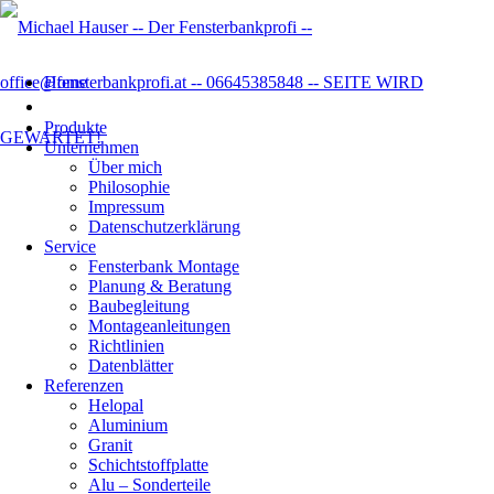
Home
Produkte
Unternehmen
Über mich
Philosophie
Impressum
Datenschutzer­klärung
Service
Fensterbank Montage
Planung & Beratung
Baubegleitung
Montageanleitungen
Richtlinien
Datenblätter
Referenzen
Helopal
Aluminium
Granit
Schichtstoffplatte
Alu – Sonderteile