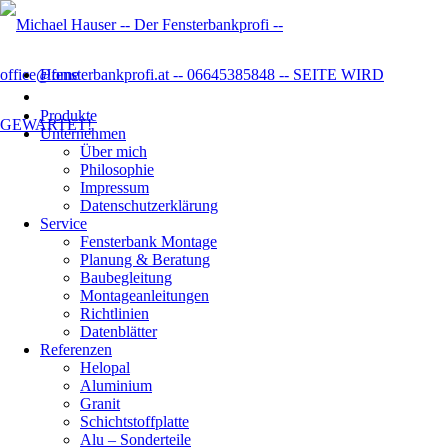
Home
Produkte
Unternehmen
Über mich
Philosophie
Impressum
Datenschutzer­klärung
Service
Fensterbank Montage
Planung & Beratung
Baubegleitung
Montageanleitungen
Richtlinien
Datenblätter
Referenzen
Helopal
Aluminium
Granit
Schichtstoffplatte
Alu – Sonderteile