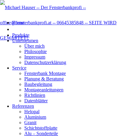
Home
Produkte
Unternehmen
Über mich
Philosophie
Impressum
Datenschutzer­klärung
Service
Fensterbank Montage
Planung & Beratung
Baubegleitung
Montageanleitungen
Richtlinien
Datenblätter
Referenzen
Helopal
Aluminium
Granit
Schichtstoffplatte
Alu – Sonderteile