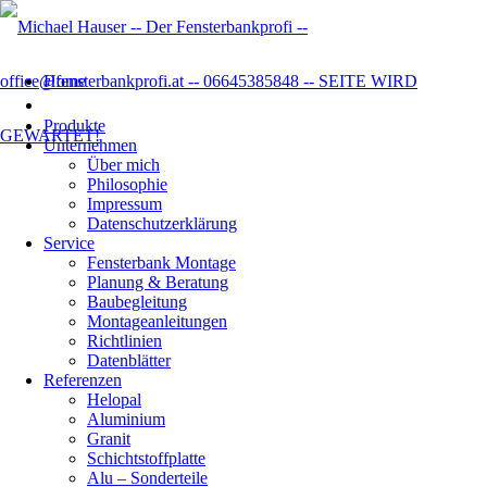
Home
Produkte
Unternehmen
Über mich
Philosophie
Impressum
Datenschutzer­klärung
Service
Fensterbank Montage
Planung & Beratung
Baubegleitung
Montageanleitungen
Richtlinien
Datenblätter
Referenzen
Helopal
Aluminium
Granit
Schichtstoffplatte
Alu – Sonderteile