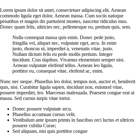
Lorem ipsum dolor sit amet, consectetuer adipiscing elit. Aenean
commodo ligula eget dolor. Aenean massa. Cum sociis natoque
penatibus et magnis dis parturient montes, nascetur ridiculus mus.
Donec quam felis, ultricies nec, pellentesque eu, pretium quis, sem.
Nulla consequat massa quis enim. Donec pede justo,
fringilla vel, aliquet nec, vulputate eget, arcu. In enim
justo, rhoncus ut, imperdiet a, venenatis vitae, justo.
Nullam dictum felis eu pede mollis pretium. Integer
tincidunt. Cras dapibus. Vivamus elementum semper nisi.
Aenean vulputate eleifend tellus. Aenean leo ligula,
porttitor eu, consequat vitae, eleifend ac, enim.
Nunc nec neque. Phasellus leo dolor, tempus non, auctor et, hendrerit
quis, nisi. Curabitur ligula sapien, tincidunt non, euismod vitae,
posuere imperdiet, leo. Maecenas malesuada. Praesent congue erat at
massa. Sed cursus turpis vitae tortor.
Donec posuere vulputate arcu.
Phasellus accumsan cursus velit.
Vestibulum ante ipsum primis in faucibus orci luctus et ultrices
posuere cubilia Curae;
Sed aliquam, nisi quis porttitor congue