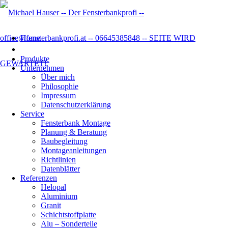
Home
Produkte
Unternehmen
Über mich
Philosophie
Impressum
Datenschutzer­klärung
Service
Fensterbank Montage
Planung & Beratung
Baubegleitung
Montageanleitungen
Richtlinien
Datenblätter
Referenzen
Helopal
Aluminium
Granit
Schichtstoffplatte
Alu – Sonderteile