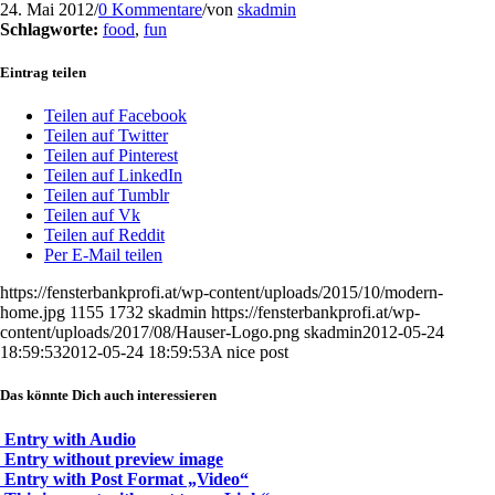
24. Mai 2012
/
0 Kommentare
/
von
skadmin
Schlagworte:
food
,
fun
Eintrag teilen
Teilen auf Facebook
Teilen auf Twitter
Teilen auf Pinterest
Teilen auf LinkedIn
Teilen auf Tumblr
Teilen auf Vk
Teilen auf Reddit
Per E-Mail teilen
https://fensterbankprofi.at/wp-content/uploads/2015/10/modern-
home.jpg
1155
1732
skadmin
https://fensterbankprofi.at/wp-
content/uploads/2017/08/Hauser-Logo.png
skadmin
2012-05-24
18:59:53
2012-05-24 18:59:53
A nice post
Das könnte Dich auch interessieren
Entry with Audio
Entry without preview image
Entry with Post Format „Video“