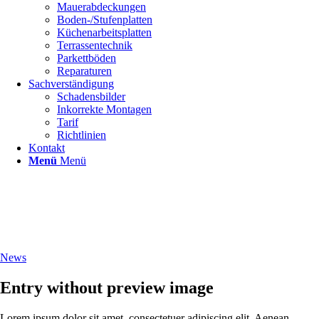
Mauerabdeckungen
Boden-/Stufenplatten
Küchenarbeitsplatten
Terrassentechnik
Parkettböden
Reparaturen
Sachverständigung
Schadensbilder
Inkorrekte Montagen
Tarif
Richtlinien
Kontakt
Menü
Menü
News
Entry without preview image
Lorem ipsum dolor sit amet, consectetuer adipiscing elit. Aenean