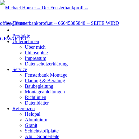
Home
Produkte
Unternehmen
Über mich
Philosophie
Impressum
Datenschutzer­klärung
Service
Fensterbank Montage
Planung & Beratung
Baubegleitung
Montageanleitungen
Richtlinien
Datenblätter
Referenzen
Helopal
Aluminium
Granit
Schichtstoffplatte
Alu – Sonderteile