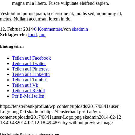
magna mi a libero. Fusce vulputate eleifend sapien.
Vestibulum purus quam, scelerisque ut, mollis sed, nonummy id,
metus. Nullam accumsan lorem in du.
12. Februar 2014
/
0 Kommentare
/
von
skadmin
Schlagworte:
food
,
fun
Eintrag teilen
Teilen auf Facebook
Teilen auf Twitter
Teilen auf Pinterest
Teilen auf LinkedIn
Teilen auf Tumblr
Teilen auf Vk
Teilen auf Reddit
Per E-Mail teilen
https://fensterbankprofi.at/wp-content/uploads/2017/08/Hauser-
Logo.png
0
0
skadmin
https://fensterbankprofi.at/wp-
content/uploads/2017/08/Hauser-Logo.png
skadmin
2014-02-12
18:49:48
2014-02-12 18:49:48
Entry without preview image
Das könnte Dich auch interessieren