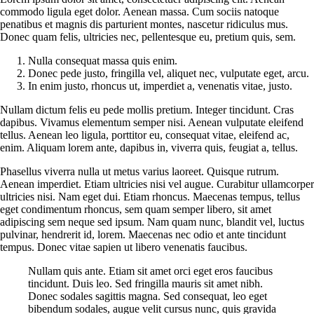
commodo ligula eget dolor. Aenean massa. Cum sociis natoque
penatibus et magnis dis parturient montes, nascetur ridiculus mus.
Donec quam felis, ultricies nec, pellentesque eu, pretium quis, sem.
Nulla consequat massa quis enim.
Donec pede justo, fringilla vel, aliquet nec, vulputate eget, arcu.
In enim justo, rhoncus ut, imperdiet a, venenatis vitae, justo.
Nullam dictum felis eu pede mollis pretium. Integer tincidunt. Cras
dapibus. Vivamus elementum semper nisi. Aenean vulputate eleifend
tellus. Aenean leo ligula, porttitor eu, consequat vitae, eleifend ac,
enim. Aliquam lorem ante, dapibus in, viverra quis, feugiat a, tellus.
Phasellus viverra nulla ut metus varius laoreet. Quisque rutrum.
Aenean imperdiet. Etiam ultricies nisi vel augue. Curabitur ullamcorper
ultricies nisi. Nam eget dui. Etiam rhoncus. Maecenas tempus, tellus
eget condimentum rhoncus, sem quam semper libero, sit amet
adipiscing sem neque sed ipsum. Nam quam nunc, blandit vel, luctus
pulvinar, hendrerit id, lorem. Maecenas nec odio et ante tincidunt
tempus. Donec vitae sapien ut libero venenatis faucibus.
Nullam quis ante. Etiam sit amet orci eget eros faucibus
tincidunt. Duis leo. Sed fringilla mauris sit amet nibh.
Donec sodales sagittis magna. Sed consequat, leo eget
bibendum sodales, augue velit cursus nunc, quis gravida