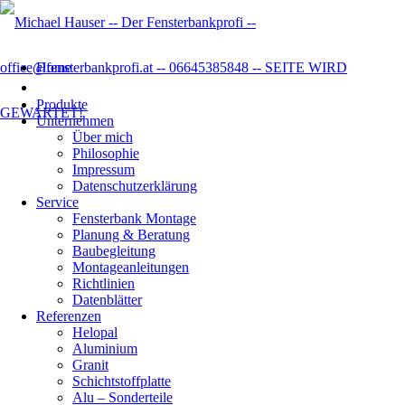
Home
Produkte
Unternehmen
Über mich
Philosophie
Impressum
Datenschutzer­klärung
Service
Fensterbank Montage
Planung & Beratung
Baubegleitung
Montageanleitungen
Richtlinien
Datenblätter
Referenzen
Helopal
Aluminium
Granit
Schichtstoffplatte
Alu – Sonderteile